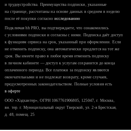
тратите много времени на поиск и вручную поднимаете
и трудоустройства. Преимущества подписки, указанные
резюме
на странице, рассчитаны на основе данных в среднем в неделю
после её покупки согласно
хотите сравнить себя с конкурентами и оценить шансы
исследованию
Подключая hh PRO, вы подтверждаете, что ознакомились
с условиями подписки и согласны с ними. Подписка даёт доступ
к функциям сервиса на срок, указанный при оформлении. Если
не отменить подписку, она автоматически продлится на тот же
срок. Вы имеете право в любое время отменить подписку
в личном кабинете — доступ к услугам сохранится до конца
оплаченного периода. Все платежи за подписку являются
окончательными и не подлежат возврату, кроме случаев,
предусмотренных законодательством. Полные условия есть
в оферте
ООО «Хэдхантер», ОГРН 1067761906805, 125047, г. Москва,
вн. тер. г. Муниципальный округ Тверской, ул. 2-я Брестская,
д. 48, помещ. 25