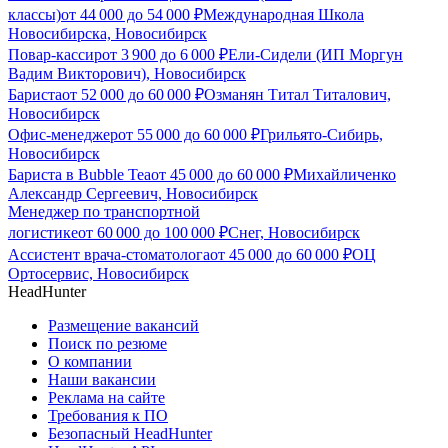
классы)
от
44 000
до
54 000
₽
Международная Школа
Новосибирска, Новосибирск
Повар-кассир
от
3 900
до
6 000
₽
Ели-Сидели (ИП Моргун
Вадим Викторович), Новосибирск
Бариста
от
52 000
до
60 000
₽
Озманян Титал Титалович,
Новосибирск
Офис-менеджер
от
55 000
до
60 000
₽
Грильято-Сибирь,
Новосибирск
Бариста в Bubble Tea
от
45 000
до
60 000
₽
Михайличенко
Александр Сергеевич, Новосибирск
Менеджер по транспортной
логистике
от
60 000
до
100 000
₽
Снег, Новосибирск
Ассистент врача-стоматолога
от
45 000
до
60 000
₽
ОЦ
Ортосервис, Новосибирск
HeadHunter
Размещение вакансий
Поиск по резюме
О компании
Наши вакансии
Реклама на сайте
Требования к ПО
Безопасный HeadHunter