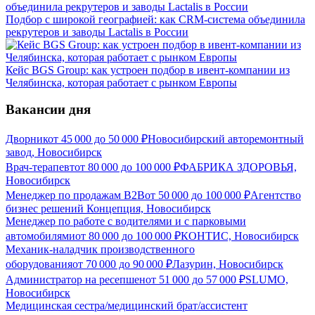
Подбор с широкой географией: как CRM-система объединила
рекрутеров и заводы Lactalis в России
Кейс BGS Group: как устроен подбор в ивент-компании из
Челябинска, которая работает с рынком Европы
Вакансии дня
Дворник
от
45 000
до
50 000
₽
Новосибирский авторемонтный
завод, Новосибирск
Врач-терапевт
от
80 000
до
100 000
₽
ФАБРИКА ЗДОРОВЬЯ,
Новосибирск
Менеджер по продажам B2B
от
50 000
до
100 000
₽
Агентство
бизнес решений Концепция, Новосибирск
Менеджер по работе с водителями и с парковыми
автомобилями
от
80 000
до
100 000
₽
КОНТИС, Новосибирск
Механик-наладчик производственного
оборудования
от
70 000
до
90 000
₽
Лазурин, Новосибирск
Администратор на ресепшен
от
51 000
до
57 000
₽
SLUMO,
Новосибирск
Медицинская сестра/медицинский брат/ассистент