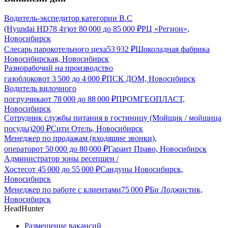
Водитель-экспедитор категории В.С
(Hyundai HD78 4т)
от
80 000
до
85 000
₽
РЦ «Регион»,
Новосибирск
Слесарь парокотельного цеха
53 932
₽
Шоколадная фабрика
Новосибирская, Новосибирск
Разнорабочий на производство
газоблоков
от
3 500
до
4 000
₽
ПСК ДОМ, Новосибирск
Водитель вилочного
погрузчика
от
78 000
до
88 000
₽
ПРОМГЕОПЛАСТ,
Новосибирск
Сотрудник службы питания в гостиницу (Мойщик / мойщица
посуды)
200
₽
Сити Отель, Новосибирск
Менеджер по продажам (входящие звонки),
оператор
от
50 000
до
80 000
₽
Гарант Право, Новосибирск
Администратор зоны ресепшен /
Хостес
от
45 000
до
55 000
₽
Сандуны Новосибирск,
Новосибирск
Менеджер по работе с клиентами
75 000
₽
Би Лоджистик,
Новосибирск
HeadHunter
Размещение вакансий