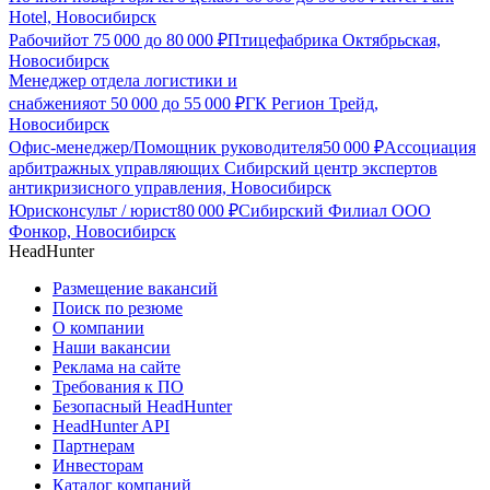
Hotel, Новосибирск
Рабочий
от
75 000
до
80 000
₽
Птицефабрика Октябрьская,
Новосибирск
Менеджер отдела логистики и
снабжения
от
50 000
до
55 000
₽
ГК Регион Трейд,
Новосибирск
Офис-менеджер/Помощник руководителя
50 000
₽
Ассоциация
арбитражных управляющих Сибирский центр экспертов
антикризисного управления, Новосибирск
Юрисконсульт / юрист
80 000
₽
Сибирский Филиал ООО
Фонкор, Новосибирск
HeadHunter
Размещение вакансий
Поиск по резюме
О компании
Наши вакансии
Реклама на сайте
Требования к ПО
Безопасный HeadHunter
HeadHunter API
Партнерам
Инвесторам
Каталог компаний