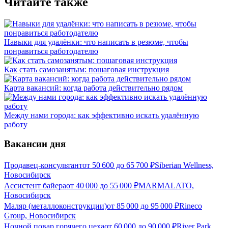
Читайте также
Навыки для удалёнки: что написать в резюме, чтобы
понравиться работодателю
Как стать самозанятым: пошаговая инструкция
Карта вакансий: когда работа действительно рядом
Между нами города: как эффективно искать удалённую
работу
Вакансии дня
Продавец-консультант
от
50 600
до
65 700
₽
Siberian Wellness,
Новосибирск
Ассистент байера
от
40 000
до
55 000
₽
MARMALATO,
Новосибирск
Маляр (металлоконструкции)
от
85 000
до
95 000
₽
Rineco
Group, Новосибирск
Ночной повар горячего цеха
от
60 000
до
90 000
₽
River Park