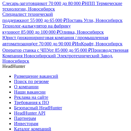
Слесарь-заготовщик
от
70 000
до
80 000
₽
НПП Термические
технологии, Новосибирск
Специалист технической
поддержки
от
55 000
до
65 000
₽
Поставь Угли, Новосибирск
Технолог-калькулятор на фабрику
кухню
от
85 000
до
100 000
₽
Оливка, Новосибирск
Юрист (инжиниринговая компания / промышленная
автоматизация)
от
70 000
до
90 000
₽
ИнКрафт, Новосибирск
Оператор станка с ЧПУ
от
85 000
до
95 000
₽
Производственная
Компания Новосибирский Электротехнический Завод,
Новосибирск
HeadHunter
Размещение вакансий
Поиск по резюме
О компании
Наши вакансии
Реклама на сайте
Требования к ПО
Безопасный HeadHunter
HeadHunter API
Партнерам
Инвесторам
Каталог компаний