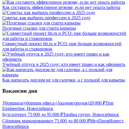
Как составить эффективное резюме, если нет опыта работы
Советы: как выбрать профессию в 2025 году
Полезные ссылки для старта карьеры
Совместный проект hh.ru и РСО: еще больше возможностей
для работы и стажировок
Учебный отпуск в 2025 году: кто имеет право и как оформить
Как написать диплом не для галочки, а с пользой для карьеры
Вакансии дня
Уборщица/уборщик офиса (Академгородок)
20 000
₽
True
Engineering, Новосибирск
Бухгалтер
от
75 000
до
95 000
₽
Тройка групп, Новосибирск
Сборщик маркировщик
от
75 000
до
80 000
₽
МедПромИнвест,
Новосибирск