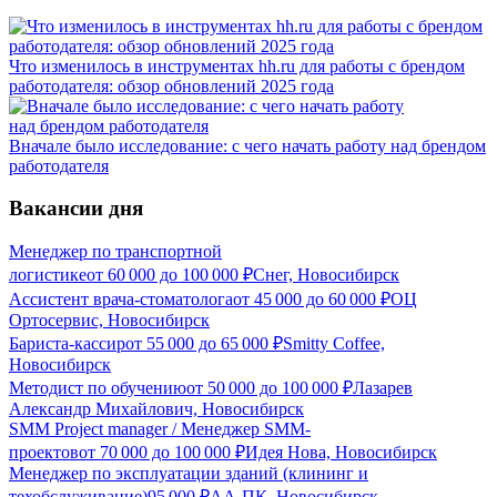
Что изменилось в инструментах hh.ru для работы с брендом
работодателя: обзор обновлений 2025 года
Вначале было исследование: с чего начать работу над брендом
работодателя
Вакансии дня
Менеджер по транспортной
логистике
от
60 000
до
100 000
₽
Снег, Новосибирск
Ассистент врача-стоматолога
от
45 000
до
60 000
₽
ОЦ
Ортосервис, Новосибирск
Бариста-кассир
от
55 000
до
65 000
₽
Smitty Coffee,
Новосибирск
Методист по обучению
от
50 000
до
100 000
₽
Лазарев
Александр Михайлович, Новосибирск
SMM Project manager / Менеджер SMM-
проектов
от
70 000
до
100 000
₽
Идея Нова, Новосибирск
Менеджер по эксплуатации зданий (клининг и
техобслуживание)
95 000
₽
АА-ПК, Новосибирск