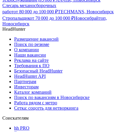
Слесарь механосборочных
работ
от
80 000
до
100 000
₽
TECHMANS, Новосибирск
Стропальщик
от
70 000
до
100 000
₽
Новосибрайтоп,
Новосибирск
HeadHunter
Размещение вакансий
Поиск по резюме
О компании
Наши вакансии
Реклама на сайте
Требования к ПО
Безопасный HeadHunter
HeadHunter API
Партнерам
Инвесторам
Каталог компаний
Поиск по вакансиям в Новосибирске
Работа рядом с метро
Сетка: соцсеть для нетворкинга
Соискателям
hh PRO