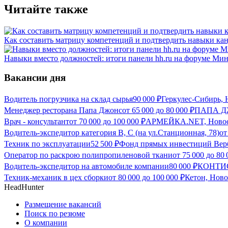
Читайте также
Как составить матрицу компетенций и подтвердить навыки ка
Навыки вместо должностей: итоги панели hh.ru на форуме М
Вакансии дня
Водитель погрузчика на склад сырья
90 000
₽
Геркулес-Сибирь,
Менеджер ресторана Папа Джонс
от
65 000
до
80 000
₽
ПАПА ДЖ
Врач - консультант
от
70 000
до
100 000
₽
АРМЕЙКА.NET, Новос
Водитель-экспедитор категория В, С (на ул.Станционная, 78)
о
Техник по эксплуатации
52 500
₽
Фонд прямых инвестиций Верб
Оператор по раскрою полипропиленовой ткани
от
75 000
до
80 
Водитель-экспедитор на автомобиле компании
80 000
₽
КОНТИС
Техник-механик в цех сборки
от
80 000
до
100 000
₽
Кетон, Нов
HeadHunter
Размещение вакансий
Поиск по резюме
О компании