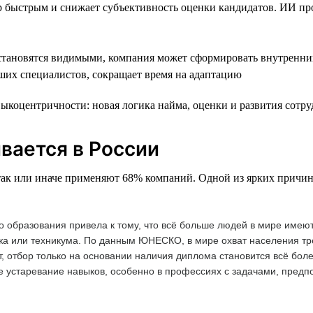
р быстрым и снижает субъективность оценки кандидатов. ИИ пр
становятся видимыми, компания может сформировать внутренни
ших специалистов, сокращает время на адаптацию
коцентричности: новая логика найма, оценки и развития сотру
вается в России
так или иначе применяют 68% компаний. Одной из ярких причин
 образования привела к тому, что всё больше людей в мире имею
жа или техникума. По данным ЮНЕСКО, в мире охват населения т
т, отбор только на основании наличия диплома становится всё бол
ое устаревание навыков, особенно в профессиях с задачами, пред