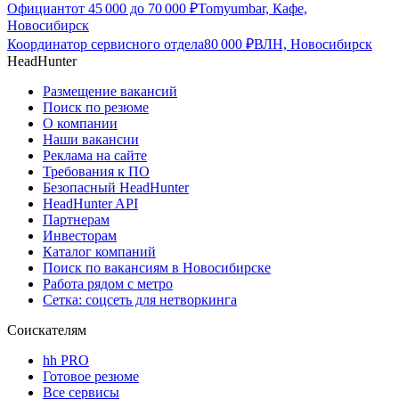
Официант
от
45 000
до
70 000
₽
Tomyumbar, Кафе,
Новосибирск
Координатор сервисного отдела
80 000
₽
ВЛН, Новосибирск
HeadHunter
Размещение вакансий
Поиск по резюме
О компании
Наши вакансии
Реклама на сайте
Требования к ПО
Безопасный HeadHunter
HeadHunter API
Партнерам
Инвесторам
Каталог компаний
Поиск по вакансиям в Новосибирске
Работа рядом с метро
Сетка: соцсеть для нетворкинга
Соискателям
hh PRO
Готовое резюме
Все сервисы