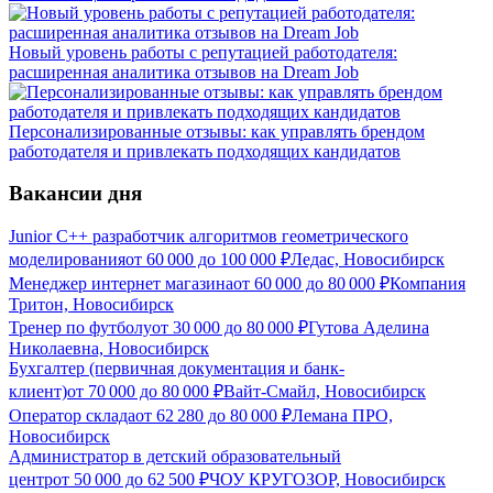
Новый уровень работы с репутацией работодателя:
расширенная аналитика отзывов на Dream Job
Персонализированные отзывы: как управлять брендом
работодателя и привлекать подходящих кандидатов
Вакансии дня
Junior C++ разработчик алгоритмов геометрического
моделирования
от
60 000
до
100 000
₽
Ледас, Новосибирск
Менеджер интернет магазина
от
60 000
до
80 000
₽
Компания
Тритон, Новосибирск
Тренер по футболу
от
30 000
до
80 000
₽
Гутова Аделина
Николаевна, Новосибирск
Бухгалтер (первичная документация и банк-
клиент)
от
70 000
до
80 000
₽
Вайт-Смайл, Новосибирск
Оператор склада
от
62 280
до
80 000
₽
Лемана ПРО,
Новосибирск
Администратор в детский образовательный
центр
от
50 000
до
62 500
₽
ЧОУ КРУГОЗОР, Новосибирск