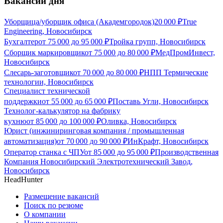
Вакансии дня
Уборщица/уборщик офиса (Академгородок)
20 000
₽
True
Engineering, Новосибирск
Бухгалтер
от
75 000
до
95 000
₽
Тройка групп, Новосибирск
Сборщик маркировщик
от
75 000
до
80 000
₽
МедПромИнвест,
Новосибирск
Слесарь-заготовщик
от
70 000
до
80 000
₽
НПП Термические
технологии, Новосибирск
Специалист технической
поддержки
от
55 000
до
65 000
₽
Поставь Угли, Новосибирск
Технолог-калькулятор на фабрику
кухню
от
85 000
до
100 000
₽
Оливка, Новосибирск
Юрист (инжиниринговая компания / промышленная
автоматизация)
от
70 000
до
90 000
₽
ИнКрафт, Новосибирск
Оператор станка с ЧПУ
от
85 000
до
95 000
₽
Производственная
Компания Новосибирский Электротехнический Завод,
Новосибирск
HeadHunter
Размещение вакансий
Поиск по резюме
О компании