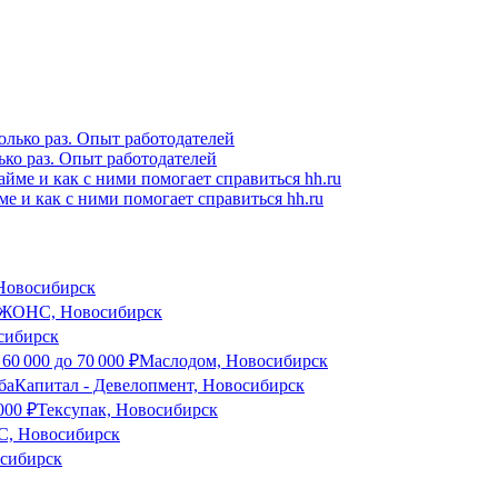
ько раз. Опыт работодателей
е и как с ними помогает справиться hh.ru
 Новосибирск
ОНС, Новосибирск
ибирск
т
60 000
до
70 000
₽
Маслодом, Новосибирск
аКапитал - Девелопмент, Новосибирск
000
₽
Тексупак, Новосибирск
, Новосибирск
осибирск