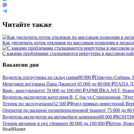
Читайте также
Как увеличить поток откликов по массовым позициям в нескол
С какими проблемами сталкиваются рекрутеры в массовом найм
Вакансии дня
Водитель погрузчика на склад сырья
90 000
₽
Геркулес-Сибирь,
Менеджер ресторана Папа Джонс
от
65 000
до
80 000
₽
ПАПА ДЖ
Врач - консультант
от
70 000
до
100 000
₽
АРМЕЙКА.NET, Новос
Водитель-экспедитор категория В, С (на ул.Станционная, 78)
о
Техник по эксплуатации
52 500
₽
Фонд прямых инвестиций Верб
Оператор по раскрою полипропиленовой ткани
от
75 000
до
80 
Водитель-экспедитор на автомобиле компании
80 000
₽
КОНТИС
Техник-механик в цех сборки
от
80 000
до
100 000
₽
Кетон, Нов
HeadHunter