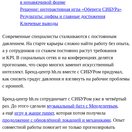
в ненавязчивой форме
Решение: интерактивная игра «Обереги СИБУРа»
Результаты: цифры и главные достижения
Ключевые выводы
Современные специалисты сталкиваются с постоянным
давлением. На старте карьеры сложно найти работу без опыта,
а у сотрудников со стажем постоянно растут требования
и KPI. В социальных сетях и на конференциях делятся
прогнозами, что скоро многих заменит искусственный
интеллект. Бренд-центр hh.ru вместе с СИБУРом придумал,
как снизить градус давления и взглянуть на рабочие проблемы
с иронией.
Бренд-центр hh.ru сотрудничает с СИБУРом уже в четвёртый
раз. До этого сделали
музыкальный батл с Менделеевым
,
а ещё
игру в жанре runner
, которая потом получила
продолжение с обновлённой локацией и механиками
. Опыт
совместной работы помогает не только прогнозировать