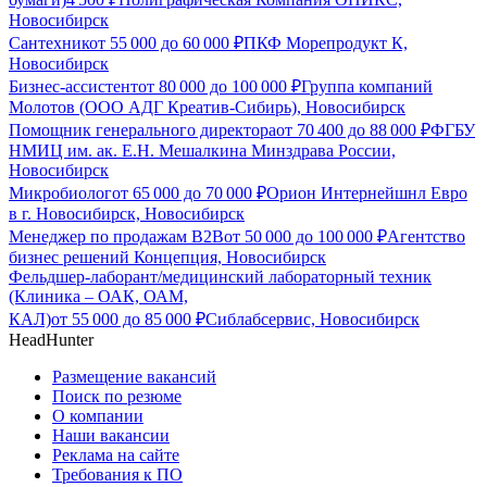
Новосибирск
Сантехник
от
55 000
до
60 000
₽
ПКФ Морепродукт К,
Новосибирск
Бизнес-ассистент
от
80 000
до
100 000
₽
Группа компаний
Молотов (ООО АДГ Креатив-Сибирь), Новосибирск
Помощник генерального директора
от
70 400
до
88 000
₽
ФГБУ
НМИЦ им. ак. Е.Н. Мешалкина Минздрава России,
Новосибирск
Микробиолог
от
65 000
до
70 000
₽
Орион Интернейшнл Евро
в г. Новосибирск, Новосибирск
Менеджер по продажам B2B
от
50 000
до
100 000
₽
Агентство
бизнес решений Концепция, Новосибирск
Фельдшер-лаборант/медицинский лабораторный техник
(Клиника – ОАК, ОАМ,
КАЛ)
от
55 000
до
85 000
₽
Сиблабсервис, Новосибирск
HeadHunter
Размещение вакансий
Поиск по резюме
О компании
Наши вакансии
Реклама на сайте
Требования к ПО