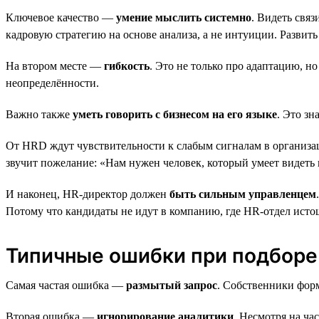
Ключевое качество —
умение мыслить системно
. Видеть свя
кадровую стратегию на основе анализа, а не интуиции. Развить
На втором месте —
гибкость
. Это не только про адаптацию, н
неопределённости.
Важно также
уметь говорить с бизнесом на его языке
. Это з
От HRD ждут чувствительности к слабым сигналам в организа
звучит пожелание: «Нам нужен человек, который умеет видеть 
И наконец, HR-директор должен
быть сильным управленцем
Потому что кандидаты не идут в компанию, где HR-отдел истощ
Типичные ошибки при подборе
Самая частая ошибка —
размытый запрос
. Собственники фор
Вторая ошибка —
игнорирование аналитики
. Несмотря на ча