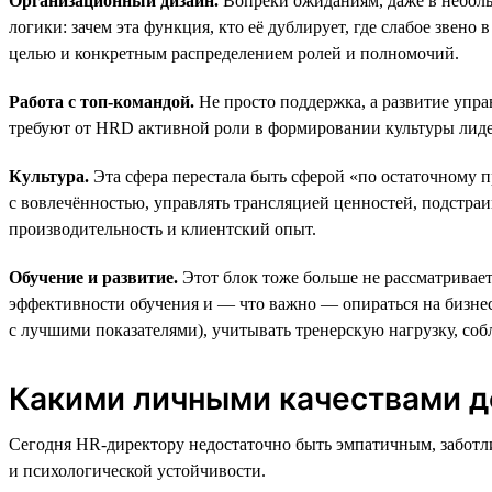
Организационный дизайн.
Вопреки ожиданиям, даже в неболь
логики: зачем эта функция, кто её дублирует, где слабое звен
целью и конкретным распределением ролей и полномочий.
Работа с топ-командой.
Не просто поддержка, а развитие упр
требуют от HRD активной роли в формировании культуры лиде
Культура.
Эта сфера перестала быть сферой «по остаточному п
с вовлечённостью, управлять трансляцией ценностей, подстраи
производительность и клиентский опыт.
Обучение и развитие.
Этот блок тоже больше не рассматривает
эффективности обучения и — что важно — опираться на бизнес
с лучшими показателями), учитывать тренерскую нагрузку, соб
Какими личными качествами д
Сегодня HR-директору недостаточно быть эмпатичным, заботл
и психологической устойчивости.