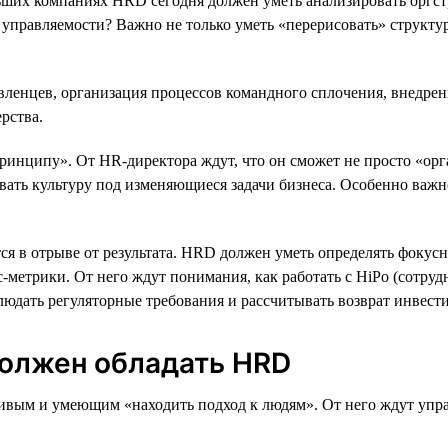
ших компаниях HRD сегодня должен уметь анализировать оргстру
о в управляемости? Важно не только уметь «перерисовать» структ
авленцев, организация процессов командного сплочения, внедре
рства.
ринципу». От HR-директора ждут, что он сможет не просто «орг
вать культуру под изменяющиеся задачи бизнеса. Особенно важн
ся в отрыве от результата. HRD должен уметь определять фокус
-метрики. От него ждут понимания, как работать с HiPo (сотру
людать регуляторные требования и рассчитывать возврат инвест
олжен обладать HRD
ивым и умеющим «находить подход к людям». От него ждут упр