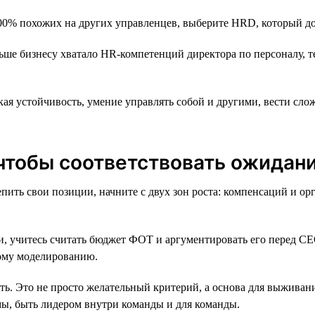
00% похожих на других управленцев, выберите HRD, который до
ьше бизнесу хватало HR-компетенций директора по персоналу, 
ая устойчивость, умение управлять собой и другими, вести сл
 чтобы соответствовать ожидан
ить свои позиции, начните с двух зон роста: компенсаций и ор
, учитесь считать бюджет ФОТ и аргументировать его перед СЕО
ному моделированию.
ь. Это не просто желательный критерий, а основа для выживан
мы, быть лидером внутри команды и для команды.