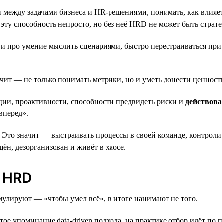
зи между задачами бизнеса и HR-решениями, понимать, как влияе
 эту способность непросто, но без неё HRD не может быть страт
о и про умение мыслить сценариями, быстро перестраиваться пр
начит — не только понимать метрики, но и уметь донести ценно
ции, проактивности, способности предвидеть риски и
действова
вперёд».
. Это значит — выстраивать процессы в своей команде, контроли
ён, дезорганизован и живёт в хаосе.
 HRD
мулируют — «чтобы умел всё», в итоге нанимают не того.
стое упоминание data-driven подхода, на практике отбор идёт по