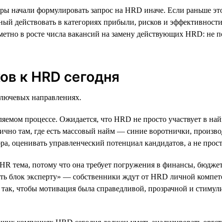
ы начали формулировать запрос на HRD иначе. Если раньше это
бный действовать в категориях прибыли, рисков и эффективност
метно в росте числа вакансий на замену действующих HRD: не по
ов к HRD сегодня
лючевых направлениях.
вляемом процессе. Ожидается, что HRD не просто участвует в на
чно там, где есть массовый найм — синие воротнички, производ
а, оценивать управленческий потенциал кандидатов, а не прост
 HR тема, потому что она требует погружения в финансы, бюдж
ать блок эксперту» — собственники ждут от HRD личной компет
ь так, чтобы мотивация была справедливой, прозрачной и стиму