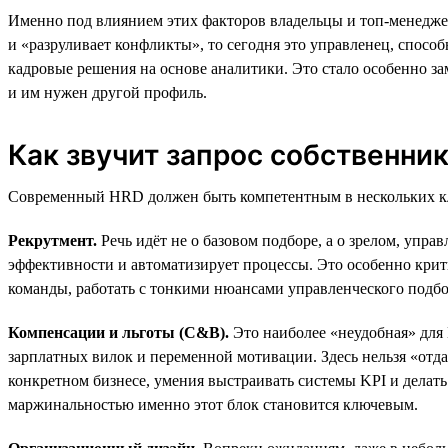
Именно под влиянием этих факторов владельцы и топ-менеджер
и «разруливает конфликты», то сегодня это управленец, спосо
кадровые решения на основе аналитики. Это стало особенно за
и им нужен другой профиль.
Как звучит запрос собственник
Современный HRD должен быть компетентным в нескольких к
Рекрутмент.
Речь идёт не о базовом подборе, а о зрелом, упра
эффективности и автоматизирует процессы. Это особенно крити
команды, работать с тонкими нюансами управленческого подбор
Компенсации и льготы (C&B).
Это наиболее «неудобная» для
зарплатных вилок и переменной мотивации. Здесь нельзя «отд
конкретном бизнесе, умения выстраивать системы KPI и делат
маржинальностью именно этот блок становится ключевым.