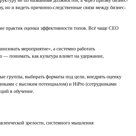
ктуру не по названиям должностей, а через призму бизнес-
уру, но и видеть причинно-следственные связи между бизнес-
ние практик оценки эффективности топов. Всё чаще СЕО
анизовать мероприятие», а системно работать
о — понимать, как культура влияет на удержание,
ные группы, выбирать форматы под цели, внедрять оценку
дниками с высоким потенциалом) и HiPro (сотрудниками
иций в обучение.
авленческой зрелости, системного мышления