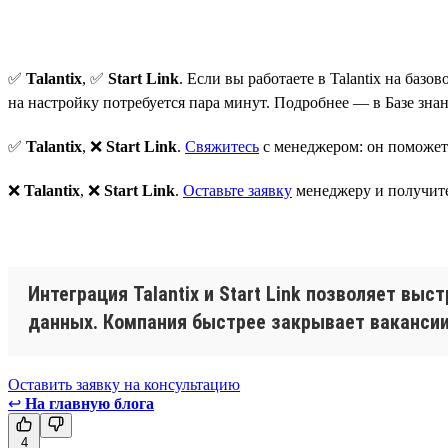
✅
Talantix
, ✅
Start Link
. Если вы работаете в Talantix на ба
на настройку потребуется пара минут. Подробнее — в Базе зна
✅
Talantix
, ❌
Start Link
.
Свяжитесь
с менеджером: он поможет 
❌
Talantix
, ❌
Start Link
.
Оставьте заявку
менеджеру и получите
Интеграция Talantix и Start Link позволяет вы
данных. Компания быстрее закрывает вакансии
Оставить заявку на консультацию
↩
На главную блога
4