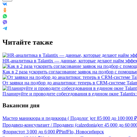
Читайте также
HR-аналитика в Talantix — данные, которые делают найм эффе
Как в 2 раза ускорить согласование заявок на подбор с помощью
От заявки на подбор до аналитики: теперь в CRM-системе Tal
Планируйте и проводите собеседования в едином окне Talantix
Вакансии дня
Мастер маникюра и педикюра ( Подолог )
от
85 000
до
100 000
₽
Продавец-консультант / Продавец (calzedonia)
от
45 000
до
60 00
Флорист
от
3 000
до
6 000
₽
PinfFlo, Новосибирск