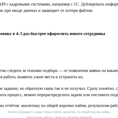
о API с кадровыми системами, например с 1С. Дублировать инфо
ок при вводе данных и защищает от потери файлов.
дровику в 4–5 раз быстрее оформлять нового сотрудника
о следить за этапами подбора — от появления заявки на ваканс
я работа, выявить узкие места и устранить их.
е задание, но обратную связь так и не получил. Сразу понятно,
ить процесс, можно перераспределить задачи или поставить подб
Talantix формирует разные типы отчётов: аналитику по общей воронке найма,
результатам работы, скорости закрытия вакансий