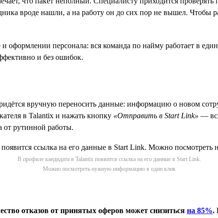
ечает, что пакет неполный. Специалисту приходится проверять 
ника вроде нашли, а на работу он до сих пор не вышел. Чтобы р
ре и оформлении персонала: вся команда по найму работает в еди
ффективно и без ошибок.
придётся вручную переносить данные: информацию о новом сотру
кателя в Talantix и нажать кнопку
«Отправить в Start Link»
— вся
а от рутинной работы.
В профиле кандидата в Talantix появится ссылка на его данные в Start Link.
Можно посмотреть нужную информацию в один клик
ичество отказов от принятых оферов может снизиться
на 85%
.