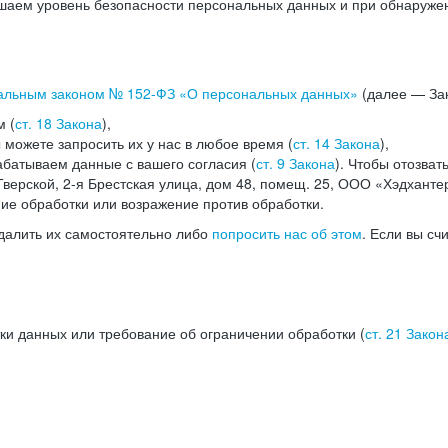
аем уровень безопасности персональных данных и при обнаружени
альным законом №
152-ФЗ
«О персональных данных»
(далее — Зак
м (
ст. 18 Закона
),
можете запросить их у нас в любое время (
ст. 14 Закона
),
абатываем данные с вашего согласия (
ст. 9 Закона
). Чтобы отозват
верской, 2-я Брестская улица, дом 48, помещ. 25, ООО «Хэдханте
ние обработки или возражение против обработки.
далить их самостоятельно либо
попросить нас об этом
. Если вы сч
ки данных или требование об ограничении обработки (
ст. 21 Закон