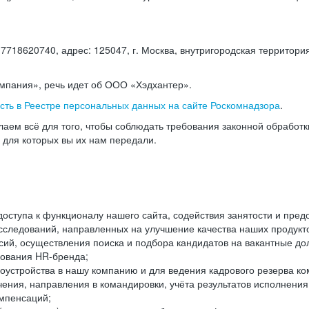
18620740, адрес: 125047, г. Москва, внутригородская территория
омпания», речь идет об ООО «Хэдхантер».
есть в Реестре персональных данных на сайте Роскомнадзора
.
аем всё для того, чтобы соблюдать требования законной обработ
, для которых вы их нам передали.
ступа к функционалу нашего сайта, содействия занятости и пред
следований, направленных на улучшение качества наших продуктов
ий, осуществления поиска и подбора кандидатов на вакантные дол
ования HR-бренда;
оустройства в нашу компанию и для ведения кадрового резерва ко
чения, направления в командировки, учёта результатов исполнени
омпенсаций;