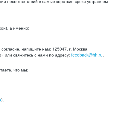
и несоответствий в самые короткие сроки устраняем
он), а именно:
ь согласие, напишите нам: 125047, г. Москва,
р» или свяжитесь с нами по адресу:
feedback@hh.ru
,
итаете, что мы:
а
).