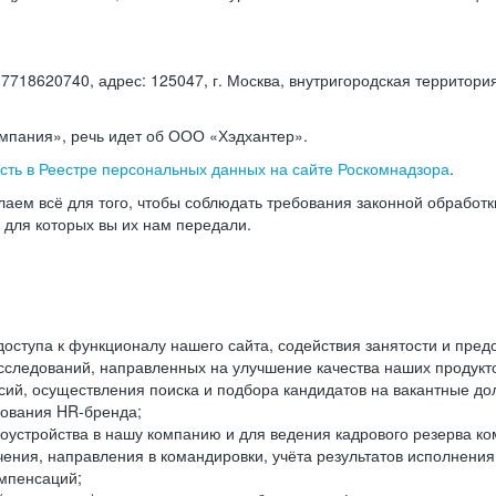
18620740, адрес: 125047, г. Москва, внутригородская территория
омпания», речь идет об ООО «Хэдхантер».
есть в Реестре персональных данных на сайте Роскомнадзора
.
аем всё для того, чтобы соблюдать требования законной обработ
, для которых вы их нам передали.
ступа к функционалу нашего сайта, содействия занятости и пред
следований, направленных на улучшение качества наших продуктов
ий, осуществления поиска и подбора кандидатов на вакантные дол
ования HR-бренда;
оустройства в нашу компанию и для ведения кадрового резерва ко
чения, направления в командировки, учёта результатов исполнени
омпенсаций;