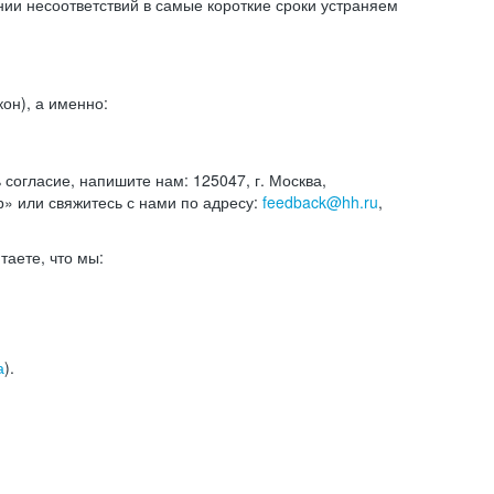
и несоответствий в самые короткие сроки устраняем
он), а именно:
ь согласие, напишите нам: 125047, г. Москва,
р» или свяжитесь с нами по адресу:
feedback@hh.ru
,
итаете, что мы:
а
).