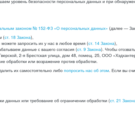
аем уровень безопасности персональных данных и при обнаружени
альным законом №
152-ФЗ
«О персональных данных»
(далее — Зак
м (
ст. 18 Закона
),
можете запросить их у нас в любое время (
ст. 14 Закона
),
абатываем данные с вашего согласия (
ст. 9 Закона
). Чтобы отозват
верской, 2-я Брестская улица, дом 48, помещ. 25, ООО «Хэдханте
ние обработки или возражение против обработки.
далить их самостоятельно либо
попросить нас об этом
. Если вы сч
ки данных или требование об ограничении обработки (
ст. 21 Закон