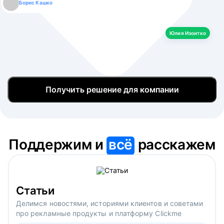
Борис Кашко
Юлия Изоитко
Александр Кулагин
Даниил Макаров
Екатерина Лазаренко
Юлия Изоитко
Получить решение для компании
Поддержим и
всё
расскажем
Статьи
Делимся новостями, историями клиентов и советами
про рекламные продукты и платформу Clickme