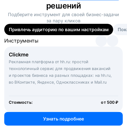
решений
Подберите инструмент для своей
бизнес-задачи
за пару кликов
Привлечь аудиторию по вашим настройкам
Пок
Инструменты
Инструменты
Инструменты
Виртуальный рекрутер
Clickme
Вакансия дня
Массовый подбор под ключ. Решите, сколько
Рекламная платформа от hh.ru: простой
Рекламный формат для вакансий на главной странице
кандидатов и когда вам нужно, и за дело возьмутся
технологичный сервис для продвижения вакансий
hh.ru. Увеличивает количество откликов
маркетологи, рекрутеры и проектные менеджеры
и проектов бизнеса на разных площадках: на hh.ru,
hh.ru с целым набором digital-инструментов
во ВКонтакте, Яндексе, Одноклассниках и Mail.ru
Стоимость:
от 200 000 ₽
Узнать подробнее
Стоимость:
от 500 ₽
Узнать подробнее
Узнать подробнее