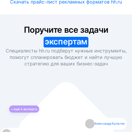
Скачать прайс-лист рекламных форматов hh.ru
Поручите все задачи
экспертам
Специалисты hh.ru подберут нужные инструменты,
помогут спланировать бюджет и найти лучшую
стратегию для ваших
бизнес-задач
+ ещё
4
эксперта
Екатерина Лазаренко
Александр Кулагин
Даниил Макаров
Борис Кашко
Юлия Изоитко