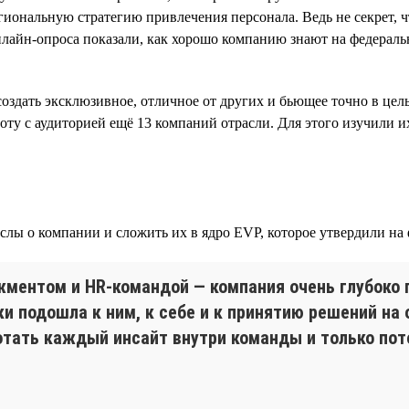
гиональную стратегию привлечения персонала. Ведь не секрет, 
нлайн-опроса показали, как хорошо компанию знают на федераль
оздать эксклюзивное, отличное от других и бьющее точно в це
боту с аудиторией ещё 13 компаний отрасли. Для этого изучили 
лы о компании и сложить их в ядро EVP, которое утвердили на 
жментом и HR-командой — компания очень глубоко 
и подошла к ним, к себе и к принятию решений на 
отать каждый инсайт внутри команды и только пот