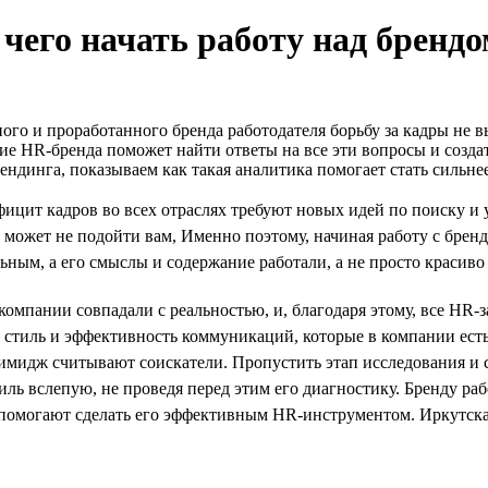
 чего начать работу над бренд
го и проработанного бренда работодателя борьбу за кадры не вы
е HR-бренда поможет найти ответы на все эти вопросы и создат
ндинга, показываем как такая аналитика помогает стать сильнее
ефицит кадров во всех отраслях требуют новых идей по поиску 
 может не подойти вам, Именно поэтому, начиная работу с брен
ным, а его смыслы и содержание работали, а не просто красиво 
омпании совпадали с реальностью, и, благодаря этому, все HR-
ь стиль и эффективность коммуникаций, которые в компании есть
 имидж считывают соискатели. Пропустить этап исследования и 
иль вслепую, не проведя перед этим его диагностику. Бренду р
и помогают сделать его эффективным HR-инструментом. Иркутс