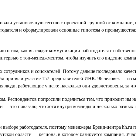
зовали установочную сессию с проектной группой от компании, 
отодателя и сформулировали основные гипотезы о преимуществах 
 о том, как выглядят коммуникации работодателя с собственной
интервью с топ-менеджментом, чтобы изучить его видение комп
сотрудников и соискателей. Потому дальше последовало качест
м приняли участие 157 представителей ИНК: 96 человек — из м
 люди, работающие у него: насколько они удовлетворены, за что 
ом. Респондентов попросили поделиться тем, что приходит им н
и — это показало, что хотя внутри команды и несколько разных
выборе работодателя, поэтому менеджеры Бренд-центра hh.ru п
кутской области — региона, в котором базируется компания. Уча