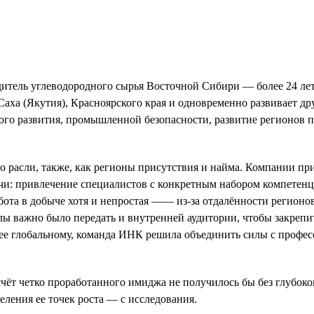
тель углеводородного сырья Восточной Сибири — более 24 лет 
аха (Якутия), Красноярского края и одновременно развивает д
ого развития, промышленной безопасности, развитие регионов п
расли, также, как регионы присутствия и найма. Компании при
чи: привлечение специалистов с конкретным набором компетенци
абота в добыче хотя и непростая —— из-за отдалённости регион
ажно было передать и внутренней аудитории, чтобы закрепить 
олее глобальному, команда ИНК решила объединить силы с профе
 счёт четко проработанного имиджа не получилось бы без глубо
ления ее точек роста — с исследования.