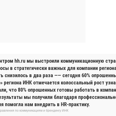
нтром hh.ru мы выстроили коммуникационную страт
осы в стратегически важных для компании регионах
ь снизилось в два раза —— сегодня 60% опрошенны
» региона ИНК отмечается колоссальный рост узна
али, что 80% опрошенных готовы работать в комп
результаты мы получили благодаря профессиональн
ия помогла нам внедрить в HR-практику.
правления по коммуникациям и брендингу ИНК