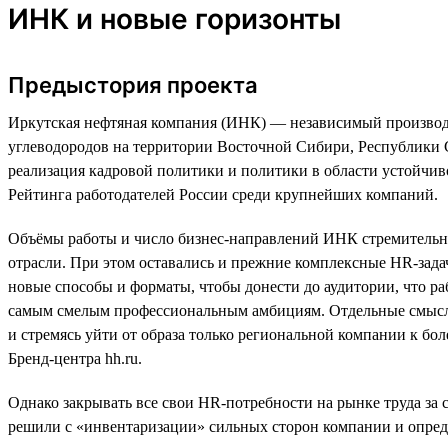
ИНК и новые горизонты
Предыстория проекта
Иркутская нефтяная компания (ИНК) — независимый производи
углеводородов на территории Восточной Сибири, Республики С
реализация кадровой политики и политики в области устойчив
Рейтинга работодателей России среди крупнейших компаний.
Объёмы работы и число бизнес-направлений ИНК стремительно 
отрасли. При этом оставались и прежние комплексные HR-зада
новые способы и форматы, чтобы донести до аудитории, что р
самым смелым профессиональным амбициям. Отдельные смыслы в
и стремясь уйти от образа только региональной компании к б
Бренд-центра hh.ru.
Однако закрывать все свои HR-потребности на рынке труда за
решили с «инвентаризации» сильных сторон компании и опреде