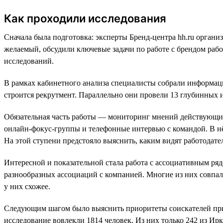
Как проходили исследования
Сначала была подготовка: эксперты Бренд-центра hh.ru органи
желаемый, обсудили ключевые задачи по работе с брендом раб
исследований.
В рамках кабинетного анализа специалисты собрали информацию
строится рекрутмент. Параллельно они провели 13 глубинных 
Обязательная часть работы — мониторинг мнений действующих 
онлайн-фокус-группы и телефонные интервью с командой. В нё
На этой ступени предстояло выяснить, каким видят работодателя
Интересной и показательной стала работа с ассоциативным ряд
разнообразных ассоциаций с компанией. Многие из них совпал
у них схожее.
Следующим шагом было выяснить приоритеты соискателей при 
исследование вовлекли 1814 человек. Из них только 242 из Ир