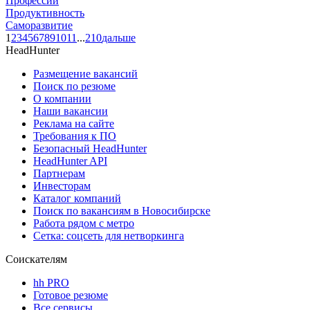
Профессии
Продуктивность
Саморазвитие
1
2
3
4
5
6
7
8
9
10
11
...
210
дальше
HeadHunter
Размещение вакансий
Поиск по резюме
О компании
Наши вакансии
Реклама на сайте
Требования к ПО
Безопасный HeadHunter
HeadHunter API
Партнерам
Инвесторам
Каталог компаний
Поиск по вакансиям в Новосибирске
Работа рядом с метро
Сетка: соцсеть для нетворкинга
Соискателям
hh PRO
Готовое резюме
Все сервисы