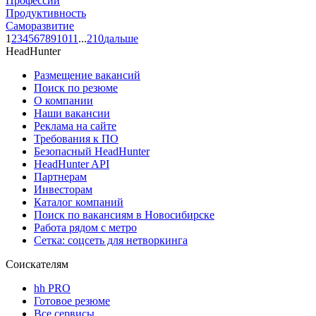
Профессии
Продуктивность
Саморазвитие
1
2
3
4
5
6
7
8
9
10
11
...
210
дальше
HeadHunter
Размещение вакансий
Поиск по резюме
О компании
Наши вакансии
Реклама на сайте
Требования к ПО
Безопасный HeadHunter
HeadHunter API
Партнерам
Инвесторам
Каталог компаний
Поиск по вакансиям в Новосибирске
Работа рядом с метро
Сетка: соцсеть для нетворкинга
Соискателям
hh PRO
Готовое резюме
Все сервисы