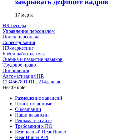
закрывать дефицит кадров
17 марта
HR-беседы
Управление персоналом
Поиск персонала
Собеседования
HR-маркетинг
Бренд работодателя
Оценка и развитие навыков
Трудовое право
Обновления
Автоматизация HR
1
2
3
4
5
6
7
8
9
10
11
...
214
дальше
HeadHunter
Размещение вакансий
Поиск по резюме
О компании
Наши вакансии
Реклама на сайте
Требования к ПО
Безопасный HeadHunter
HeadHunter API