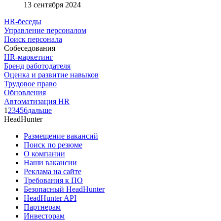
13 сентября 2024
HR-беседы
Управление персоналом
Поиск персонала
Собеседования
HR-маркетинг
Бренд работодателя
Оценка и развитие навыков
Трудовое право
Обновления
Автоматизация HR
1
2
3
4
5
6
дальше
HeadHunter
Размещение вакансий
Поиск по резюме
О компании
Наши вакансии
Реклама на сайте
Требования к ПО
Безопасный HeadHunter
HeadHunter API
Партнерам
Инвесторам