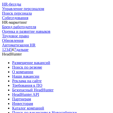
HR-беседы
Управление персоналом
Поиск персонала
Собеседования
HR-маркетинг
Бренд работодателя
Оценка и развитие навыков
Трудовое право
Обновления
Автоматизация HR
1
2
3
4
5
6
7
дальше
HeadHunter
Размещение вакансий
Поиск по резюме
О компании
Наши вакансии
Реклама на сайте
Требования к ПО
Безопасный HeadHunter
HeadHunter API
Партнерам
Инвесторам
Каталог компаний
Поиск по вакансиям в Новосибирске