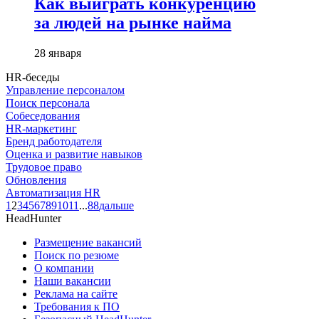
Как выиграть конкуренцию
за людей на рынке найма
28 января
HR-беседы
Управление персоналом
Поиск персонала
Собеседования
HR-маркетинг
Бренд работодателя
Оценка и развитие навыков
Трудовое право
Обновления
Автоматизация HR
1
2
3
4
5
6
7
8
9
10
11
...
88
дальше
HeadHunter
Размещение вакансий
Поиск по резюме
О компании
Наши вакансии
Реклама на сайте
Требования к ПО