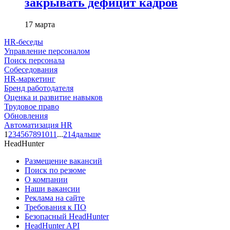
закрывать дефицит кадров
17 марта
HR-беседы
Управление персоналом
Поиск персонала
Собеседования
HR-маркетинг
Бренд работодателя
Оценка и развитие навыков
Трудовое право
Обновления
Автоматизация HR
1
2
3
4
5
6
7
8
9
10
11
...
214
дальше
HeadHunter
Размещение вакансий
Поиск по резюме
О компании
Наши вакансии
Реклама на сайте
Требования к ПО
Безопасный HeadHunter
HeadHunter API