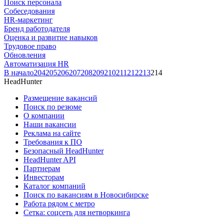
Поиск персонала
Собеседования
HR-маркетинг
Бренд работодателя
Оценка и развитие навыков
Трудовое право
Обновления
Автоматизация HR
В начало
204
205
206
207
208
209
210
211
212
213
214
HeadHunter
Размещение вакансий
Поиск по резюме
О компании
Наши вакансии
Реклама на сайте
Требования к ПО
Безопасный HeadHunter
HeadHunter API
Партнерам
Инвесторам
Каталог компаний
Поиск по вакансиям в Новосибирске
Работа рядом с метро
Сетка: соцсеть для нетворкинга