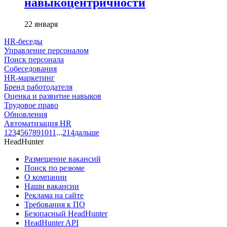
навыкоцентричности
22 января
HR-беседы
Управление персоналом
Поиск персонала
Собеседования
HR-маркетинг
Бренд работодателя
Оценка и развитие навыков
Трудовое право
Обновления
Автоматизация HR
1
2
3
4
5
6
7
8
9
10
11
...
214
дальше
HeadHunter
Размещение вакансий
Поиск по резюме
О компании
Наши вакансии
Реклама на сайте
Требования к ПО
Безопасный HeadHunter
HeadHunter API