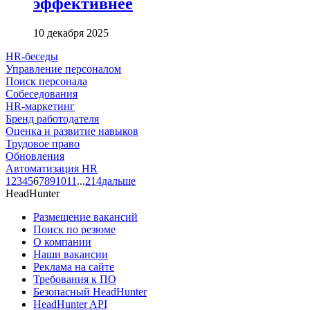
эффективнее
10 декабря 2025
HR-беседы
Управление персоналом
Поиск персонала
Собеседования
HR-маркетинг
Бренд работодателя
Оценка и развитие навыков
Трудовое право
Обновления
Автоматизация HR
1
2
3
4
5
6
7
8
9
10
11
...
214
дальше
HeadHunter
Размещение вакансий
Поиск по резюме
О компании
Наши вакансии
Реклама на сайте
Требования к ПО
Безопасный HeadHunter
HeadHunter API