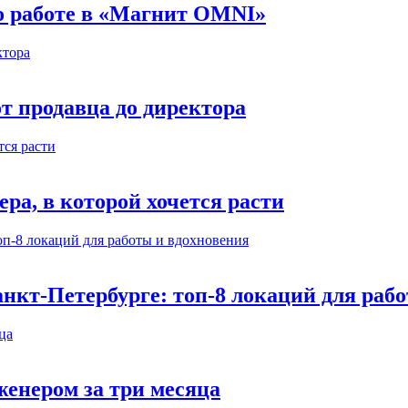
 о работе в «Магнит OMNI»
т продавца до директора
а, в которой хочется расти
нкт-Петербурге: топ-8 локаций для раб
енером за три месяца