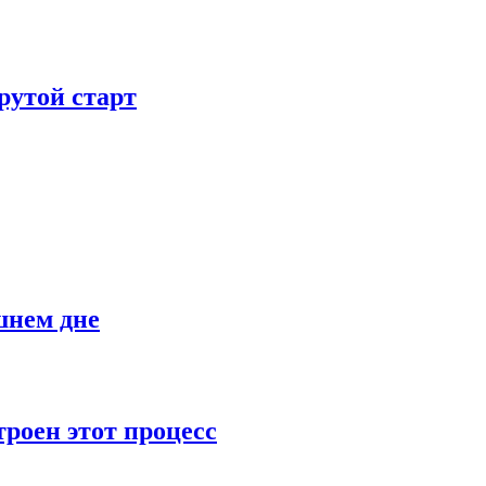
рутой старт
шнем дне
роен этот процесс