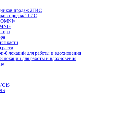
ников продаж 2ГИС
OMNI»
ора
 расти
-8 локаций для работы и вдохновения
OIS