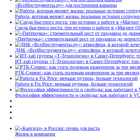
«ВсеИнструменты.ру» для построения карьеры
Работа, которая меняет жизнь: реальные истории сотруд
Среда быстрого роста: три истории о работе в «Магнит 
«Пятёрочка»: стремительный рост от продавца до директ
ДНК «ВсеИнструменты.ру»: атмосфера, в которой хочется
ИТ-хаб группы «Т-Технологии» в Санкт-Петербурге: топ
РТК-Сервис: как стать полевым инженером за три месяца
Работа в Fix Price: меньше рутины, больше технологий
Философия эффективности и свободы: как работают в V
Жизнь в компании