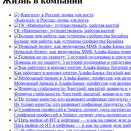
Жизнь в компании
«Каргилл» в России: почва для роста
ГК «Император»: путешествовать, работая вахтой
Больше чем работа: как устроены сообщества Билайна
Немалый бизнес: как менеджеры ММБ Альфа-Банка помо
Помощь не по скрипту: 5 историй поддержки и представ
Как работают в контакт-центре Альфа-Банка: богатый жи
Мобильный банкир в Альфа-Банке: профессия для актив
Формула стабильности Донстрой: масштаб, команда и уве
Не только юристы: кто развивает цифровые продукты «Ле
Симфония профессий в Sminex: почему здесь интересно н
Пять мифов об ИТ в нефтянке — и как на самом деле работ