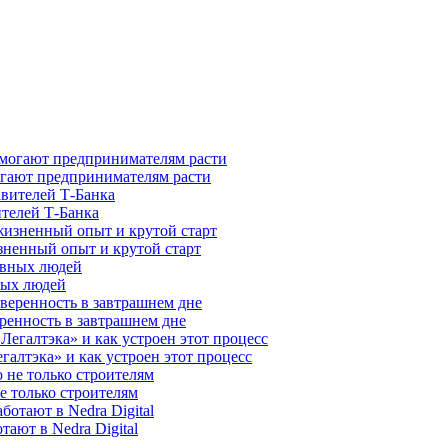
гают предпринимателям расти
ителей Т-Банка
зненный опыт и крутой старт
ных людей
ренность в завтрашнем дне
галтэка» и как устроен этот процесс
е только строителям
ают в Nedra Digital