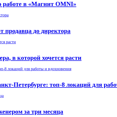
 о работе в «Магнит OMNI»
т продавца до директора
а, в которой хочется расти
нкт-Петербурге: топ-8 локаций для раб
енером за три месяца