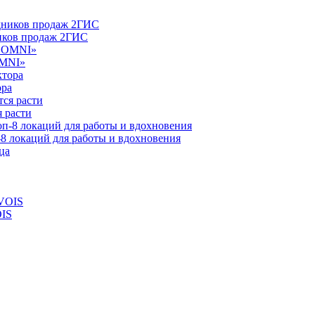
ников продаж 2ГИС
OMNI»
ора
 расти
-8 локаций для работы и вдохновения
OIS