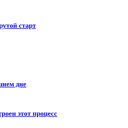
рутой старт
шнем дне
роен этот процесс