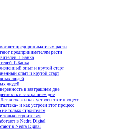
гают предпринимателям расти
ителей Т-Банка
зненный опыт и крутой старт
ных людей
ренность в завтрашнем дне
галтэка» и как устроен этот процесс
е только строителям
ают в Nedra Digital