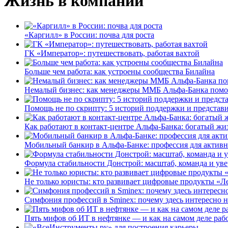
Жизнь в компании
«Каргилл» в России: почва для роста
ГК «Император»: путешествовать, работая вахтой
Больше чем работа: как устроены сообщества Билайна
Немалый бизнес: как менеджеры ММБ Альфа-Банка помо
Помощь не по скрипту: 5 историй поддержки и представ
Как работают в контакт-центре Альфа-Банка: богатый жи
Мобильный банкир в Альфа-Банке: профессия для актив
Формула стабильности Донстрой: масштаб, команда и уве
Не только юристы: кто развивает цифровые продукты «Ле
Симфония профессий в Sminex: почему здесь интересно н
Пять мифов об ИТ в нефтянке — и как на самом деле работ