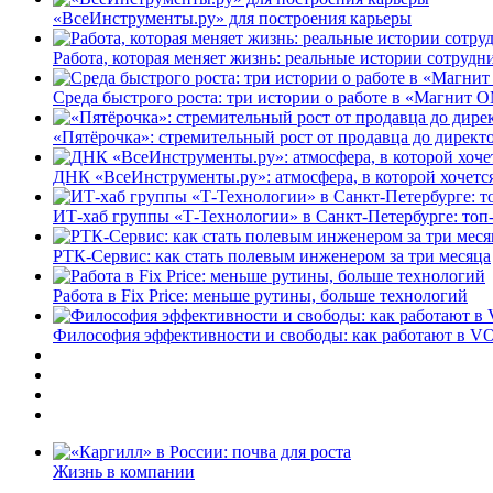
«ВсеИнструменты.ру» для построения карьеры
Работа, которая меняет жизнь: реальные истории сотруд
Среда быстрого роста: три истории о работе в «Магнит 
«Пятёрочка»: стремительный рост от продавца до директ
ДНК «ВсеИнструменты.ру»: атмосфера, в которой хочется
ИТ-хаб группы «Т-Технологии» в Санкт-Петербурге: топ
РТК-Сервис: как стать полевым инженером за три месяца
Работа в Fix Price: меньше рутины, больше технологий
Философия эффективности и свободы: как работают в V
Жизнь в компании