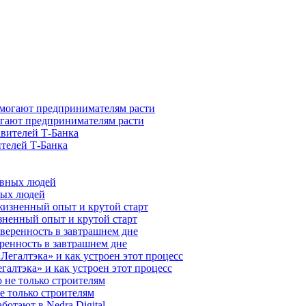
гают предпринимателям расти
ителей Т-Банка
ных людей
зненный опыт и крутой старт
ренность в завтрашнем дне
галтэка» и как устроен этот процесс
е только строителям