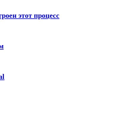
роен этот процесс
ям
al