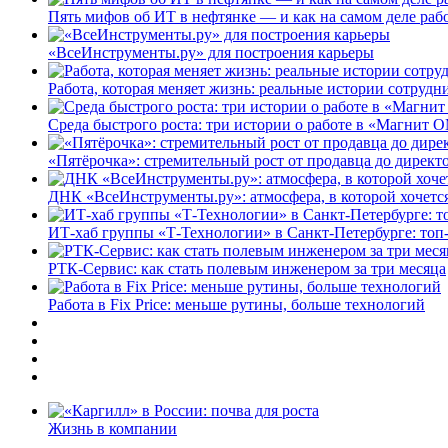
Пять мифов об ИТ в нефтянке — и как на самом деле работ
«ВсеИнструменты.ру» для построения карьеры
Работа, которая меняет жизнь: реальные истории сотруд
Среда быстрого роста: три истории о работе в «Магнит 
«Пятёрочка»: стремительный рост от продавца до директ
ДНК «ВсеИнструменты.ру»: атмосфера, в которой хочется
ИТ-хаб группы «Т-Технологии» в Санкт-Петербурге: топ
РТК-Сервис: как стать полевым инженером за три месяца
Работа в Fix Price: меньше рутины, больше технологий
Жизнь в компании