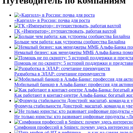
Путеводитель по компаниям
«Каргилл» в России: почва для роста
ГК «Император»: путешествовать, работая вахтой
Больше чем работа: как устроены сообщества Билайна
Немалый бизнес: как менеджеры ММБ Альфа-Банка помо
Помощь не по скрипту: 5 историй поддержки и представ
Разработка в ЭЛАР: сочетание преимуществ
Мобильный банкир в Альфа-Банке: профессия для актив
Как работают в контакт-центре Альфа-Банка: богатый жи
Формула стабильности Донстрой: масштаб, команда и уве
Не только юристы: кто развивает цифровые продукты «Ле
Симфония профессий в Sminex: почему здесь интересно н