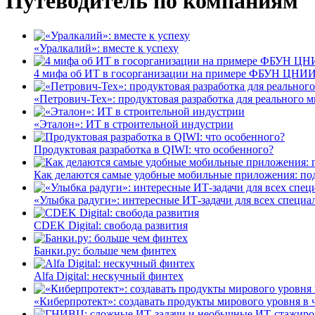
Путеводитель по компаниям
«Уралкалий»: вместе к успеху
4 мифа об ИТ в госорганизации на примере ФБУН ЦНИИ
«Петрович-Тех»: продуктовая разработка для реального м
«Эталон»: ИТ в строительной индустрии
Продуктовая разработка в QIWI: что особенного?
Как делаются самые удобные мобильные приложения: по
«Улыбка радуги»: интересные ИТ-задачи для всех специа
CDEK Digital: свобода развития
Банки.ру: больше чем финтех
Alfa Digital: нескучный финтех
«Киберпротект»: создавать продукты мирового уровня в