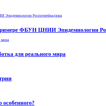
а примере ФБУН ЦНИИ Эпидемиологии Ро
ботка для реального мира
стрии
о особенного?