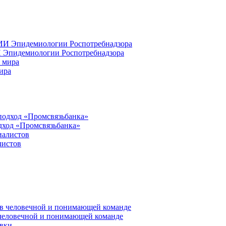
 Эпидемиологии Роспотребнадзора
ира
дход «Промсвязьбанка»
листов
 человечной и понимающей команде