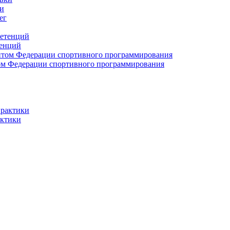
и
тенций
м Федерации спортивного программирования
актики