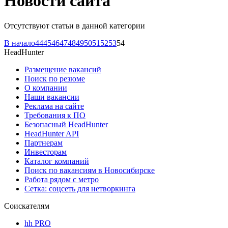
Новости сайта
Отсутствуют статьи в данной категории
В начало
44
45
46
47
48
49
50
51
52
53
54
HeadHunter
Размещение вакансий
Поиск по резюме
О компании
Наши вакансии
Реклама на сайте
Требования к ПО
Безопасный HeadHunter
HeadHunter API
Партнерам
Инвесторам
Каталог компаний
Поиск по вакансиям в Новосибирске
Работа рядом с метро
Сетка: соцсеть для нетворкинга
Соискателям
hh PRO