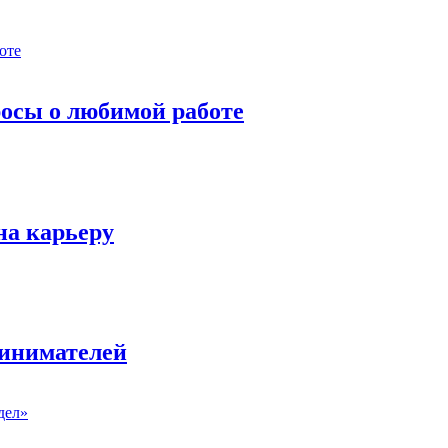
росы о любимой работе
на карьеру
ринимателей