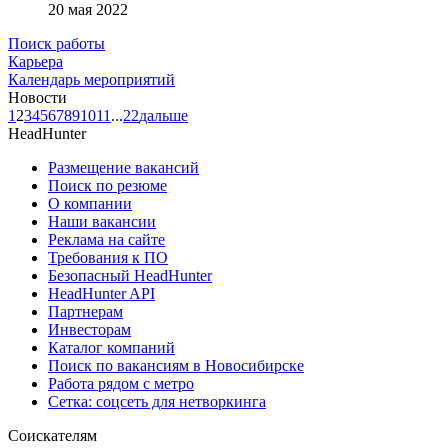
20 мая 2022
Поиск работы
Карьера
Календарь мероприятий
Новости
1
2
3
4
5
6
7
8
9
10
11
...
22
дальше
HeadHunter
Размещение вакансий
Поиск по резюме
О компании
Наши вакансии
Реклама на сайте
Требования к ПО
Безопасный HeadHunter
HeadHunter API
Партнерам
Инвесторам
Каталог компаний
Поиск по вакансиям в Новосибирске
Работа рядом с метро
Сетка: соцсеть для нетворкинга
Соискателям