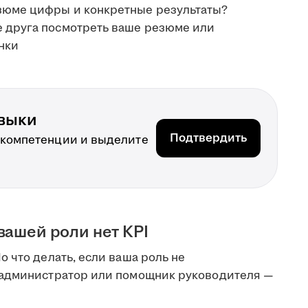
езюме цифры и конкретные результаты?
е друга посмотреть ваше резюме или
нки
выки
Подтвердить
 компетенции и выделите
вашей роли нет KPI
 что делать, если ваша роль не
 администратор или помощник руководителя —