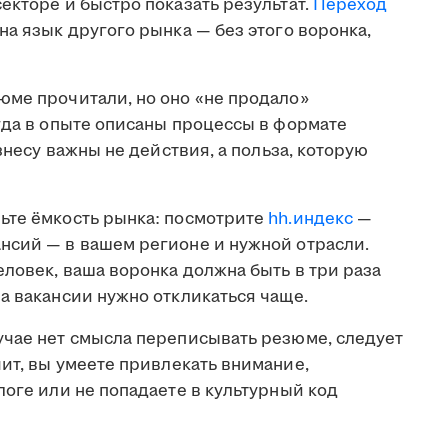
екторе и быстро показать результат.
Переход
на язык другого рынка — без этого воронка,
юме прочитали, но оно «не продало»
гда в опыте описаны процессы в формате
изнесу важны не действия, а польза, которую
те ёмкость рынка: посмотрите
hh.индекс
—
нсий — в вашем регионе и нужной отрасли.
еловек, ваша воронка должна быть в три раза
а вакансии нужно откликаться чаще.
учае нет смысла переписывать резюме, следует
чит, вы умеете привлекать внимание,
логе или не попадаете в культурный код