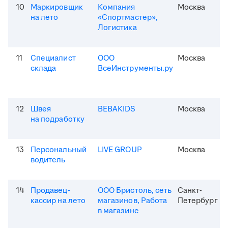
10
Маркировщик
Компания
Москва
на лето
«Спортмастер»,
Логистика
11
Специалист
ООО
Москва
склада
ВсеИнструменты.ру
12
Швея
BEBAKIDS
Москва
на подработку
13
Персональный
LIVE GROUP
Москва
водитель
14
Продавец-
ООО Бристоль, сеть
Санкт-
кассир на лето
магазинов, Работа
Петербург
в магазине