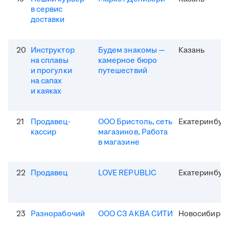
в сервис
доставки
20
Инструктор
Будем знакомы —
Казань
на сплавы
камерное бюро
и прогулки
путешествий
на сапах
и каяках
21
Продавец-
ООО Бристоль, сеть
Екатеринбур
кассир
магазинов, Работа
в магазине
22
Продавец
LOVE REPUBLIC
Екатеринбур
23
Разнорабочий
ООО СЗ АКВА СИТИ
Новосибирск