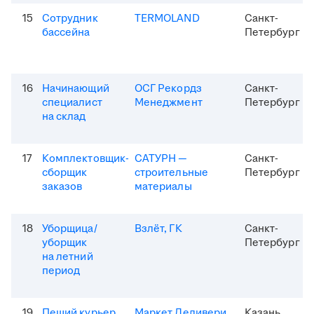
15
Сотрудник
TERMOLAND
Санкт-
бассейна
Петербург
16
Начинающий
ОСГ Рекордз
Санкт-
специалист
Менеджмент
Петербург
на склад
17
Комплектовщик-
САТУРН —
Санкт-
сборщик
строительные
Петербург
заказов
материалы
18
Уборщица/
Взлёт, ГК
Санкт-
уборщик
Петербург
на летний
период
19
Пеший курьер
Маркет Деливери
Казань