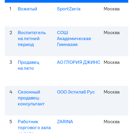
1
Вожатый
SportZania
Москва
2
Воспитатель
СОШ
Москва
на летний
Академическая
период
Гимназия
3
Продавец
АО ГЛОРИЯ ДЖИНС
Москва
на лето
4
Сезонный
ООО Эстилаб Рус
Москва
продавец-
консультант
5
Работник
ZARINA
Москва
торгового зала