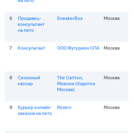
на лето
6
Продавец-
SneakerBox
Москва
консультант
на лето
7
Консультант
ООО Футурион СПА
Москва
8
Сезонный
The Carlton,
Москва
кассир
Moscow (Карлтон
Москва)
9
Курьер онлайн-
Rezerv
Москва
заказов на лето