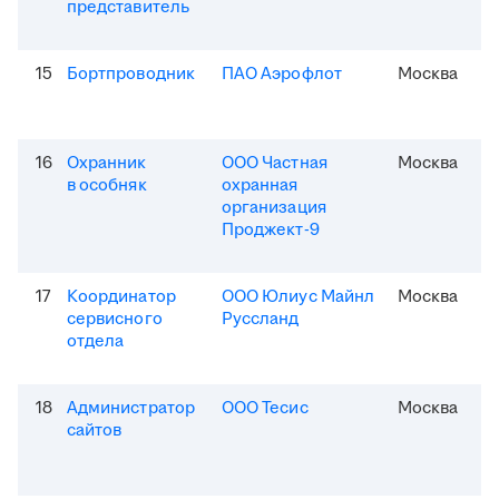
представитель
15
Бортпроводник
ПАО Аэрофлот
Москва
16
Охранник
ООО Частная
Москва
в особняк
охранная
организация
Проджект-9
17
Координатор
ООО Юлиус Майнл
Москва
сервисного
Руссланд
отдела
18
Администратор
ООО Тесис
Москва
сайтов