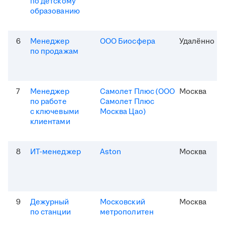
по детскому
образованию
6
Менеджер
ООО Биосфера
Удалённо
по продажам
7
Менеджер
Самолет Плюс (ООО
Москва
по работе
Самолет Плюс
с ключевыми
Москва Цао)
клиентами
8
ИТ-менеджер
Aston
Москва
9
Дежурный
Московский
Москва
по станции
метрополитен