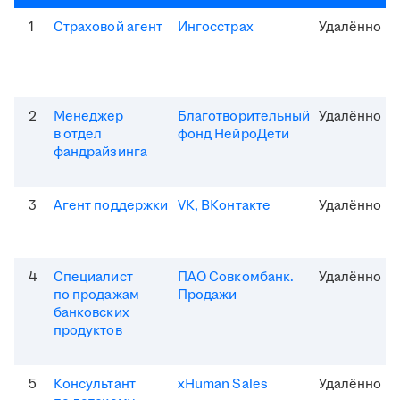
1
Страховой агент
Ингосстрах
Удалённо
2
Менеджер
Благотворительный
Удалённо
в отдел
фонд НейроДети
фандрайзинга
3
Агент поддержки
VK, ВКонтакте
Удалённо
4
Специалист
ПАО Совкомбанк.
Удалённо
по продажам
Продажи
банковских
продуктов
5
Консультант
xHuman Sales
Удалённо