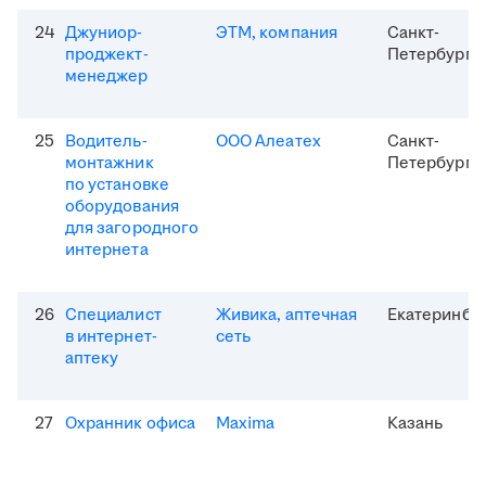
24
Джуниор-
ЭТМ, компания
Санкт-
проджект-
Петербург
менеджер
25
Водитель-
ООО Алеатех
Санкт-
монтажник
Петербург
по установке
оборудования
для загородного
интернета
26
Специалист
Живика, аптечная
Екатеринбу
в интернет-
сеть
аптеку
27
Охранник офиса
Maxima
Казань