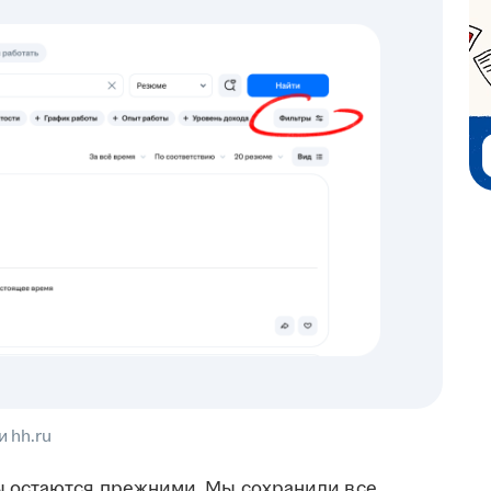
 hh.ru
ы
остаются прежними. Мы сохранили все