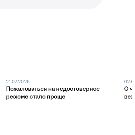
21.07.2026
02.0
Пожаловаться на недостоверное
О ч
резюме стало проще
веж