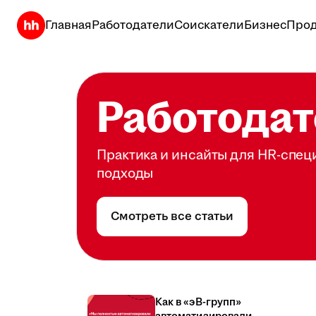
Главная
Работодатели
Соискатели
Бизнес
Прод
Работодат
Практика и инсайты для HR-спец
подходы
Смотреть все статьи
Как в «эВ-групп»