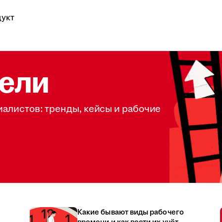
укт
ели
иалистов: тренды, кейсы и рабочие
Какие бывают виды рабочего