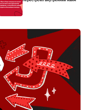
перестроил внутренний найм