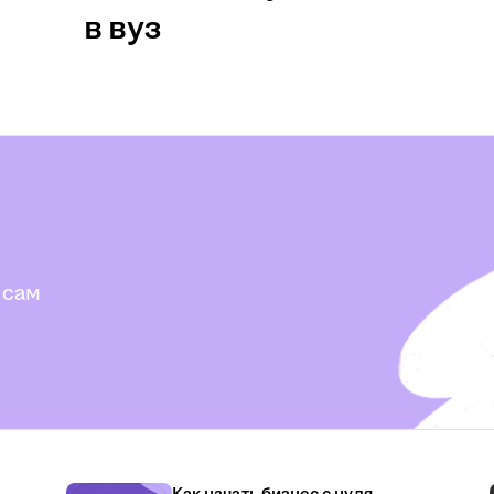
в вуз
 сам