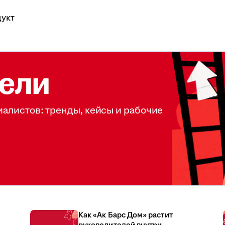
укт
ели
иалистов: тренды, кейсы и рабочие
Как «Ак Барс Дом» растит