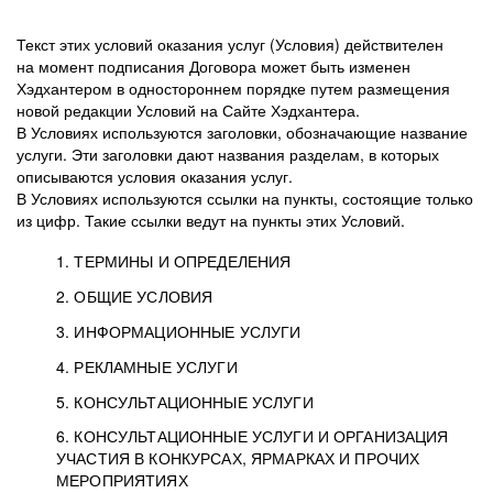
Текст этих условий оказания услуг (Условия) действителен
на момент подписания Договора может быть изменен
Хэдхантером в одностороннем порядке путем размещения
новой редакции Условий на Сайте Хэдхантера.
В Условиях используются заголовки, обозначающие название
услуги. Эти заголовки дают названия разделам, в которых
описываются условия оказания услуг.
В Условиях используются ссылки на пункты, состоящие только
из цифр. Такие ссылки ведут на пункты этих Условий.
1. ТЕРМИНЫ И ОПРЕДЕЛЕНИЯ
2. ОБЩИЕ УСЛОВИЯ
3. ИНФОРМАЦИОННЫЕ УСЛУГИ
1.1. Хэдхантер, или
Хэдхантер, ООО
4. РЕКЛАМНЫЕ УСЛУГИ
HeadHunter, или
«Хэдхантер», ИНН
2.1. Типы и статусы регистрации
5. КОНСУЛЬТАЦИОННЫЕ УСЛУГИ
Исполнитель
7718620740, адрес:
Типы регистрации
3.1. Предоставление доступа к базе данных
2.2. Активация услуг
6. КОНСУЛЬТАЦИОННЫЕ УСЛУГИ И ОРГАНИЗАЦИЯ
125047, г. Москва,
резюме с предложениями Соискателей
Описание и активация
УЧАСТИЯ В КОНКУРСАХ, ЯРМАРКАХ И ПРОЧИХ
2.1.1. Заказчику может быть присвоен один
4.0. Общие условия оказания рекламных услуг
внутригородская
о трудоустройстве с возможностью просмотра
МЕРОПРИЯТИЯХ
из Типов регистраций.
территория
4.0.1. Хэдхантер оказывает Заказчику услугу