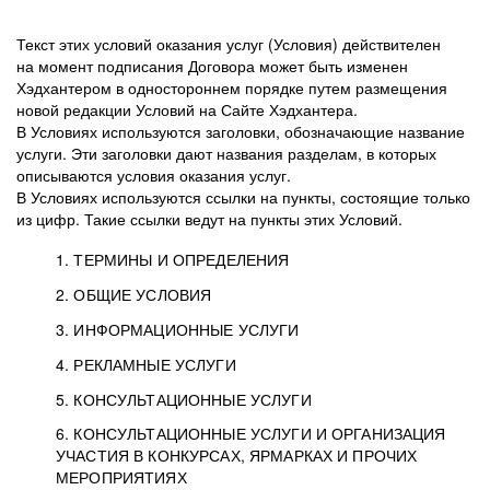
Текст этих условий оказания услуг (Условия) действителен
на момент подписания Договора может быть изменен
Хэдхантером в одностороннем порядке путем размещения
новой редакции Условий на Сайте Хэдхантера.
В Условиях используются заголовки, обозначающие название
услуги. Эти заголовки дают названия разделам, в которых
описываются условия оказания услуг.
В Условиях используются ссылки на пункты, состоящие только
из цифр. Такие ссылки ведут на пункты этих Условий.
1. ТЕРМИНЫ И ОПРЕДЕЛЕНИЯ
2. ОБЩИЕ УСЛОВИЯ
3. ИНФОРМАЦИОННЫЕ УСЛУГИ
1.1. Хэдхантер, или
Хэдхантер, ООО
4. РЕКЛАМНЫЕ УСЛУГИ
HeadHunter, или
«Хэдхантер», ИНН
2.1. Типы и статусы регистрации
5. КОНСУЛЬТАЦИОННЫЕ УСЛУГИ
Исполнитель
7718620740, адрес:
Типы регистрации
3.1. Предоставление доступа к базе данных
2.2. Активация услуг
6. КОНСУЛЬТАЦИОННЫЕ УСЛУГИ И ОРГАНИЗАЦИЯ
125047, г. Москва,
резюме с предложениями Соискателей
Описание и активация
УЧАСТИЯ В КОНКУРСАХ, ЯРМАРКАХ И ПРОЧИХ
2.1.1. Заказчику может быть присвоен один
4.0. Общие условия оказания рекламных услуг
внутригородская
о трудоустройстве с возможностью просмотра
МЕРОПРИЯТИЯХ
из Типов регистраций.
территория
4.0.1. Хэдхантер оказывает Заказчику услугу