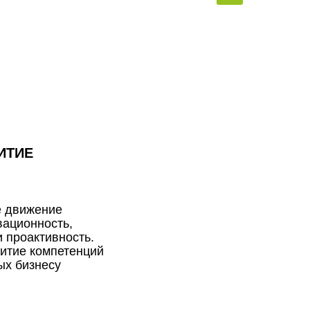
ИТИЕ
е движение
вационность,
и проактивность.
итие компетенций
ых бизнесу