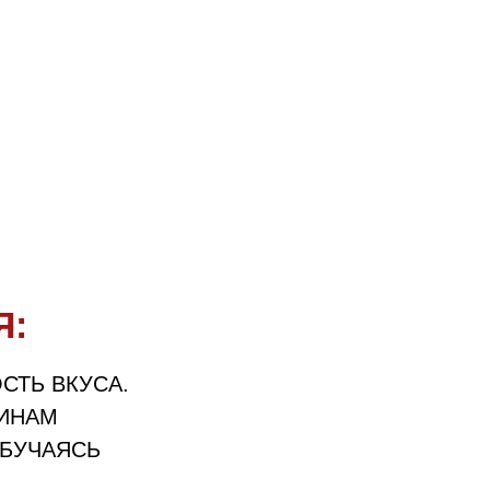
В компании
работает более
3500
сотрудников
Я:
СТЬ ВКУСА.
ИНАМ
БУЧАЯСЬ