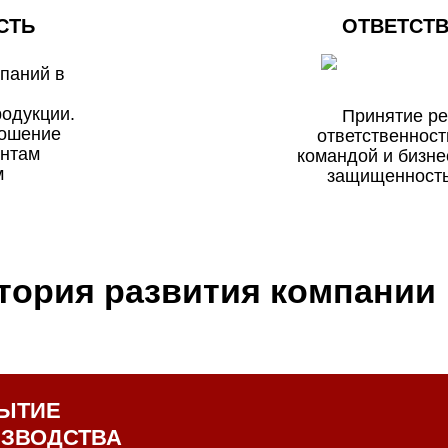
СТЬ
ОТВЕТСТ
паний в
родукции.
Принятие р
ношение
ответственност
ентам
командой и бизн
м
защищенность
тория развития компании
ЫТИЕ
ЗВОДСТВА