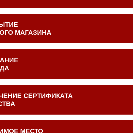
продукции начинается в 1996 году. Площадь, технические в
емой продукции предприятия были совершенно другими!
ЫТИЕ
ОГО МАГАЗИНА
е первого фирменного магазина в Москве на ст. метро Стро
АНИЕ
ДА
тан логотип – красный кусок мяса с листом - символ натура
н слоган компании: «Всегда свежее, всегда рядом!»
ЧЕНИЕ СЕРТИФИКАТА
СТВА
кация предприятия по международной системе ИСО 22000 
 контроль качества всей выпускаемой продукции и её соот
там и безопасность. Ежегодно мы успешно подтверждаем св
ИМОЕ МЕСТО