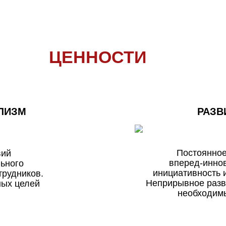
ЦЕННОСТИ
ЛИЗМ
РАЗВ
Постоянно
вий
вперед‑инно
ьного
инициативность 
трудников.
Неприрывное разв
ных целей
необходим