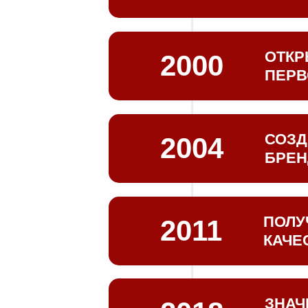
Выпуск 
выпуска
ОТКР
2000
ПЕРВ
Открыти
СОЗД
2004
БРЕН
Разрабо
придума
ПОЛУ
2011
КАЧЕ
Сертифи
строгий
стандар
ЗНАЧ