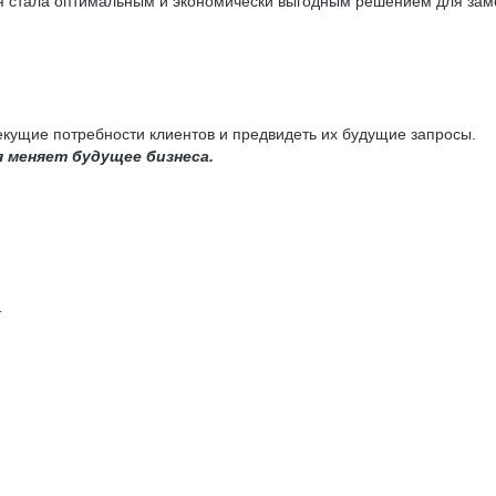
ая стала оптимальным и экономически выгодным решением для за
екущие потребности клиентов и предвидеть их будущие запросы.
 меняет будущее бизнеса.
т