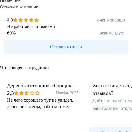
Dream Job
Отзывы о компании
4,3
очень хорошо
Не работает с отзывами
69
%
рекомендует
Оставить отзыв
Что говорят сотрудники
Деревозаготовщик-сборщик
Хотите видеть з
модульных домов
2,3
отзывов?
Ноябрь 2025
Не чего хорошего тут не увидел,
Дайте знать об эт
денег нет всегда, работы тоже,
работодателя откр