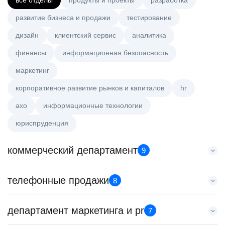
все отделы
продукты и проекты
разработка
развитие бизнеса и продажи
тестирование
дизайн
клиентский сервис
аналитика
финансы
информационная безопасность
маркетинг
корпоративное развитие рынков и капиталов
hr
axo
информационные технологии
юриспруденция
коммерческий департамент
9
Тренер по развитию компетенций продаж
телефонные продажи
8
HeadHunter::Коммерческий департамент
20 июл. 2026
Менеджер по продажам B2B (сегмент SMB)
департамент маркетинга и pr
з/п не указана
7
HeadHunter::Телефонные продажи
Ярославль