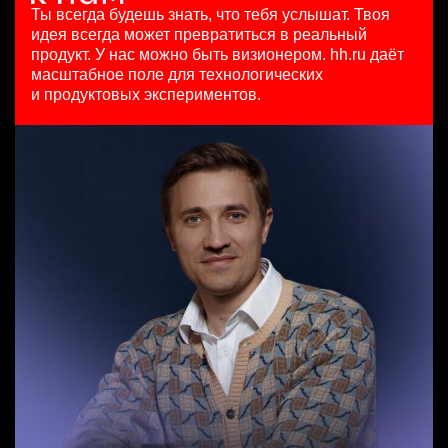
HeadHunter::Коммерческий департамент
HeadHunter::Департамент маркетинга
Ярославль
Ты всегда будешь знать, что тебя услышат.
Твоя
Senior Data Scientist (команда рекомендаций)
4 авг. 2026
10 июл. 2026
идея всегда может превратиться в реальный
HeadHunter::Analytics/Data Science
150000 ₽
з/п не указана
продукт.
У нас можно быть визионером. hh.ru даёт
Менеджер по продажам в сегменте среднего и крупного
29 июл. 2026
Санкт-Петербург
Москва
масштабное поле для технологических
бизнеса
450000 ₽
и продуктовых экспериментов.
HeadHunter::Телефонные продажи
Москва
Старший аналитик клиентской эффективности
вчера
HeadHunter::Коммерческий департамент
125000 - 175000 ₽
3 авг. 2026
Ярославль
з/п не указана
Москва