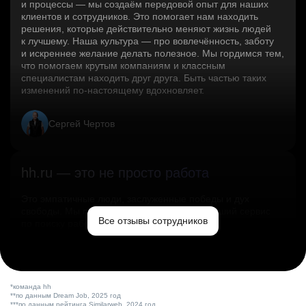
и процессы — мы создаём передовой опыт для наших
клиентов и сотрудников. Это помогает нам находить
решения, которые действительно меняют жизнь людей
к лучшему. Наша культура — про вовлечённость, заботу
и искреннее желание делать полезное. Мы гордимся тем,
что помогаем крутым компаниям и классным
специалистам находить друг друга. Быть частью таких
изменений по‑настоящему вдохновляет.
Сергей Чертов
hh.ru — это не просто работа
Это эмпатичные люди, заслуженные победы и дух
свободы. Мы помогаем миру и создаём лучший сервис
Все отзывы сотрудников
по поиску работы в стране.
Ольга Емельянова
*команда hh
**по данным Dream Job, 2025 год
***по данным рейтинга Similarweb, 2024 год