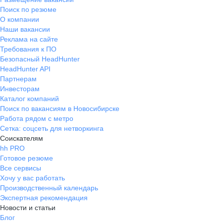
отношение к сотрудникам, щедрая
Поиск по резюме
и свовременная оплата труда в
О компании
зависимости от реального объема
Наши вакансии
выполненных работ. Возможность
Реклама на сайте
при желании изучать новые
Требования к ПО
направления посредством
Безопасный HeadHunter
прохождения обучения.
HeadHunter API
Партнерам
Инвесторам
Каталог компаний
Поиск по вакансиям в Новосибирске
Работа рядом с метро
Сетка: соцсеть для нетворкинга
Соискателям
hh PRO
Готовое резюме
Все сервисы
Хочу у вас работать
Производственный календарь
Экспертная рекомендация
Новости и статьи
Блог