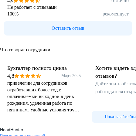
4,9
отлично
Не работает с отзывами
100
%
рекомендует
Оставить отзыв
Что говорят сотрудники
Бухгалтер полного цикла
Хотите видеть з
4,8
отзывов?
Март 2025
привелегии для сотрудников,
Дайте знать об эт
отработавших более года:
работодателя откр
оплачиваемый выходной в день
рождения, удаленная работа по
пятницам. Удобные условия труда:
современное оборудование, два
Показывайте бо
монитора, подписки на журналы.
HeadHunter
Чуткое руководство, человечное
Размещение вакансий