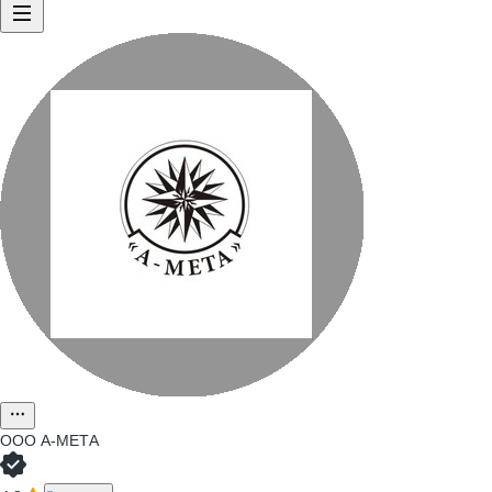
ООО
А-МЕТА