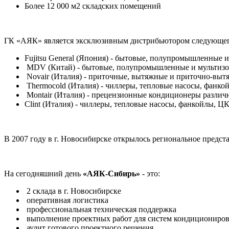
Более 12 000 м2 складских помещений
ГК «АЯК» является эксклюзивным дистрибьютором следующег
Fujitsu General (Япония) - бытовые, полупромышленные
MDV (Китай) - бытовые, полупромышленные и мультизо
Novair (Италия) - приточные, вытяжные и приточно-выт
Thermocold (Италия) - чиллеры, тепловые насосы, фанко
Montair (Италия) - прецензионные кондиционеры различ
Clint (Италия) - чиллеры, тепловые насосы, фанкойлы, Ц
В 2007 году в г. Новосибирске открылось региональное предст
На сегодняшний день
«АЯК-Сибирь»
- это:
2 склада в г. Новосибирске
оперативная логистика
профессиональная техническая поддержка
выполнение проектных работ для систем кондициониров
аудит готового проектного решения