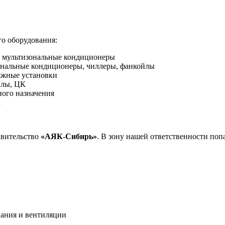
о оборудования:
 и мультизональные кондиционеры
нальные кондиционеры, чиллеры, фанкойлы
яжные установки
йлы, ЦК
ного назначения
К
авительство
«АЯК-Сибирь»
. В зону нашей ответственности поп
ания и вентиляции