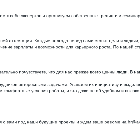
м к себе экспертов и организуем собственные тренинги и семина
нней аттестации. Каждые полгода перед вами ставят цели и задач
ение зарплаты и возможности для карьерного роста. По нашей ста
бязательно почувствуете, что для нас прежде всего ценны люди. В
рудников интересными задачами. Уважаем их инициативу и выделяе
м комфортные условия работы, и это даже не об удобном и высок
ся с вами под наши будущие проекты и ждем ваше резюме на hr@a