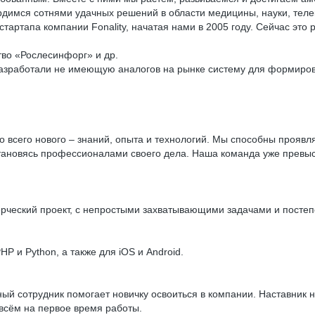
димся сотнями удачных решений в области медицины, науки, теле
тартапа компании Fonality, начатая нами в 2005 году. Сейчас это
тво «Рослесинфорг» и др.
разработали не имеющую аналогов на рынке систему для формиров
о всего нового – знаний, опыта и технологий. Мы способны прояв
становясь профессионалами своего дела. Наша команда уже превыс
ерческий проект, с непростыми захватывающими задачами и постеп
P и Python, а также для iOS и Android.
ный сотрудник помогает новичку освоиться в компании. Наставник 
 всём на первое время работы.